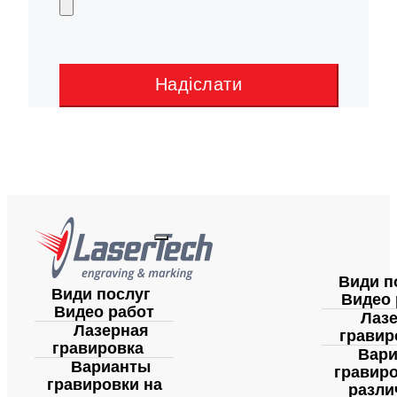
Надіслати
Види п
Види послуг
Видео 
Видео работ
Лаз
Лазерная
гравир
гравировка
Вар
Варианты
гравиро
гравировки на
разли