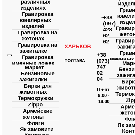
различных
издел
изделиях
Грав
Гравировка
ювели
-
+38
ювелирных
изде
(097)
изделий
Гравир
428
Гравировка на
жето
62
жетонах
Гравир
62
Гравировка на
ХАРЬКОВ
зажиг
зажигалке
Грав
+38
Гравировка
именных
(073)
ПОЛТАВА
именных ложек
Мар
Пода
747
Маркет
Бенз
Подарки с
лазе
02
Бензиновые
зажиг
лазерной
гравир
04
зажигалки
гравировкой
Бирк
Промы
Бирки для
живот
Промышленная
Пн-пт
маркир
животных
маркировка
Термок
9:00 -
Марк
Термокружки
Маркировка
Zip
18:00
медици
Zippo
медицинских
Арме
изде
Армейские
изделий
жето
Марк
жетоны
Маркировка
Фля
металли
Фляги
металлических
Як за
дета
Як замовити
деталей
Конт
Гравир