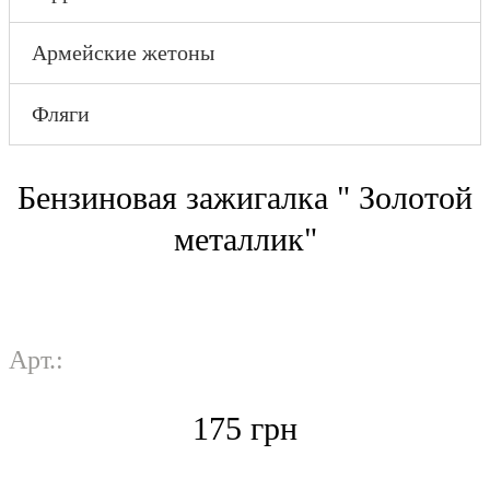
Микрорезка
мета
метала
Гравир
Армейские жетоны
Гравировка на
пласт
пластике
Гравир
Гравировка на
сувен
Фляги
сувенирах
Бензиновая зажигалка " Золотой
металлик"
Арт.:
175
грн