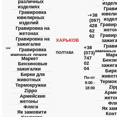
различных
издел
изделиях
Грав
Гравировка
ювели
-
+38
ювелирных
изде
(097)
изделий
Гравир
428
Гравировка на
жето
62
жетонах
Гравир
62
Гравировка на
ХАРЬКОВ
зажиг
зажигалке
Грав
+38
Гравировка
именных
(073)
ПОЛТАВА
именных ложек
Мар
Пода
747
Маркет
Бенз
Подарки с
лазе
02
Бензиновые
зажиг
лазерной
гравир
04
зажигалки
гравировкой
Бирк
Промы
Бирки для
живот
Промышленная
Пн-пт
маркир
животных
маркировка
Термок
9:00 -
Марк
Термокружки
Маркировка
Zip
18:00
медици
Zippo
медицинских
Арме
изде
Армейские
изделий
жето
Марк
жетоны
Маркировка
Фля
металли
Фляги
металлических
Як за
дета
Як замовити
деталей
Конт
Гравир