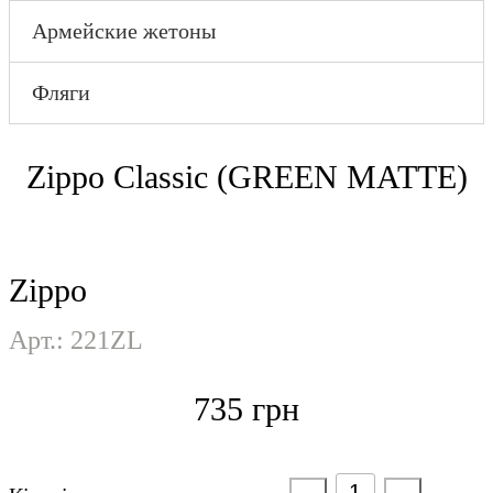
Микрорезка
мета
Армейские жетоны
метала
Гравир
Гравировка на
пласт
пластике
Гравир
Фляги
Гравировка на
сувен
сувенирах
Zippo Classic (GREEN MATTE)
Zippo
Арт.: 221ZL
735
грн