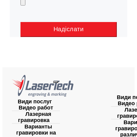
Надіслати
Види п
Види послуг
Видео 
Видео работ
Лаз
Лазерная
гравир
гравировка
Вар
Варианты
гравиро
гравировки на
разли